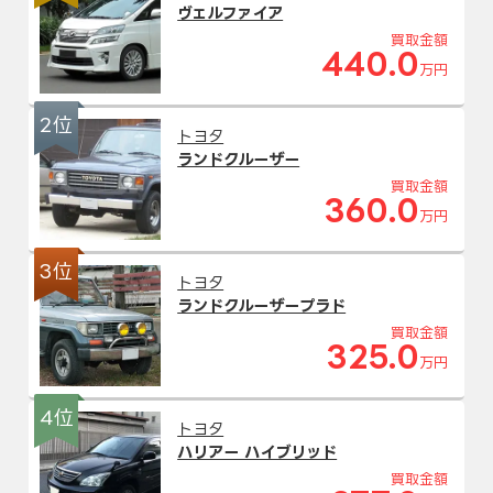
ヴェルファイア
買取金額
440.0
万円
2位
トヨタ
ランドクルーザー
買取金額
360.0
万円
3位
トヨタ
ランドクルーザープラド
買取金額
325.0
万円
4位
トヨタ
ハリアー ハイブリッド
買取金額