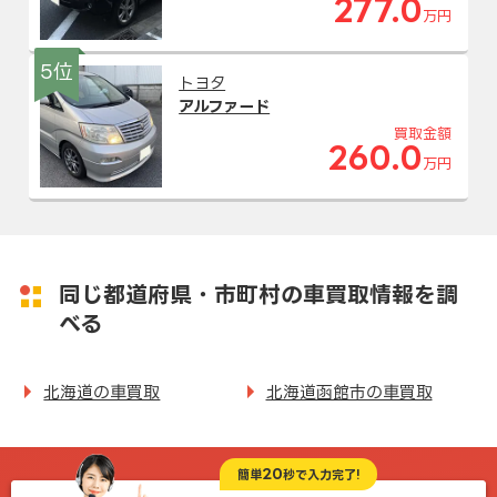
277.0
万円
5位
トヨタ
アルファード
買取金額
260.0
万円
同じ都道府県・市町村の車買取情報を調
べる
北海道の車買取
北海道函館市の車買取
20
簡単
秒で入力完了!