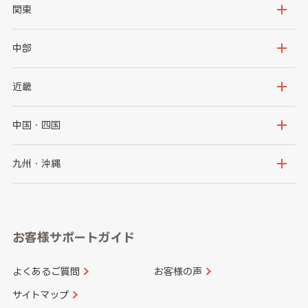
北海道
青森県
関東
岩手県
宮城県
茨城県
栃木県
中部
秋田県
山形県
群馬県
埼玉県
新潟県
富山県
近畿
福島県
千葉県
東京都
石川県
福井県
大阪府
兵庫県
中国・四国
神奈川県
山梨県
長野県
京都府
滋賀県
鳥取県
島根県
九州・沖縄
岐阜県
静岡県
奈良県
三重県
岡山県
広島県
福岡県
佐賀県
愛知県
和歌山県
お客様サポートガイド
山口県
徳島県
長崎県
熊本県
よくあるご質問
お客様の声
香川県
愛媛県
大分県
宮崎県
サイトマップ