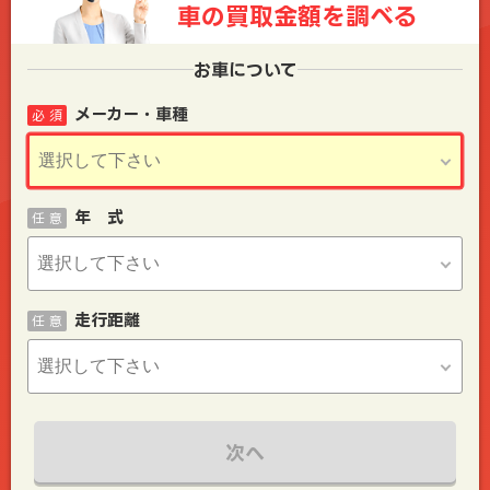
車の買取金額を
調べる
お車について
メーカー・車種
必 須
年 式
任 意
走行距離
任 意
次へ