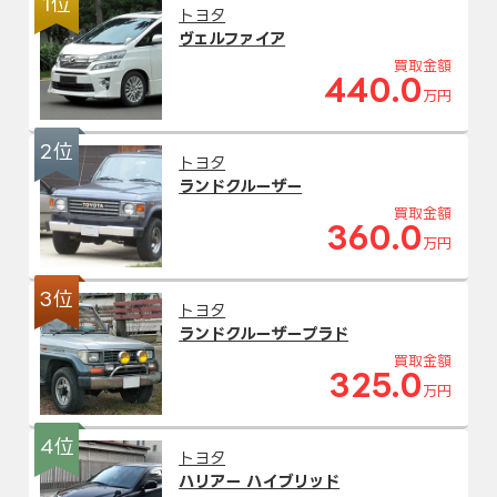
1位
トヨタ
ヴェルファイア
買取金額
440.0
万円
2位
トヨタ
ランドクルーザー
買取金額
360.0
万円
3位
トヨタ
ランドクルーザープラド
買取金額
325.0
万円
4位
トヨタ
ハリアー ハイブリッド