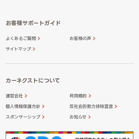
岐阜県
静岡県
奈良県
三重県
岡山県
広島県
福岡県
佐賀県
愛知県
和歌山県
お客様サポートガイド
山口県
徳島県
長崎県
熊本県
よくあるご質問
お客様の声
香川県
愛媛県
大分県
宮崎県
サイトマップ
高知県
鹿児島県
沖縄県
カーネクストについて
運営会社
利用規約
個人情報保護方針
反社会的勢力排除宣言
スポンサーシップ
お知らせ