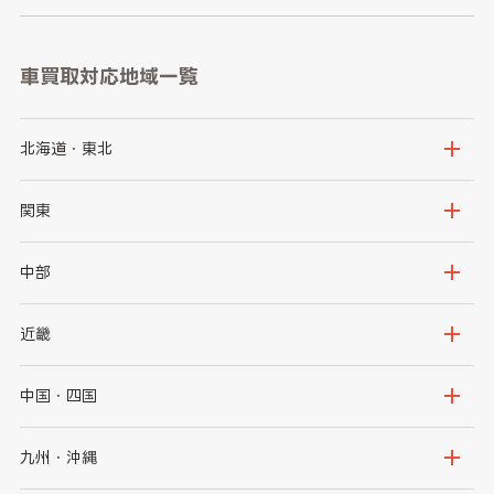
車買取対応地域一覧
北海道・東北
北海道
青森県
関東
岩手県
宮城県
茨城県
栃木県
中部
秋田県
山形県
群馬県
埼玉県
新潟県
富山県
近畿
福島県
千葉県
東京都
石川県
福井県
大阪府
兵庫県
中国・四国
神奈川県
山梨県
長野県
京都府
滋賀県
鳥取県
島根県
九州・沖縄