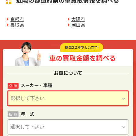
近隣の都道府県の車買取情報を調べる
京都府
大阪府
鳥取県
岡山県
20
簡単
秒で入力完了!
車の買取金額を
調べる
お車について
メーカー・車種
必 須
年 式
任 意