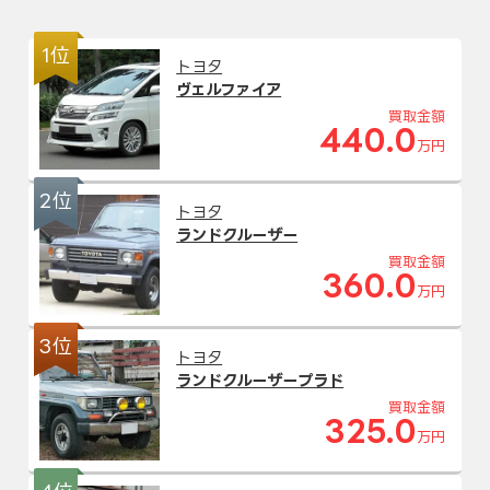
1位
トヨタ
ヴェルファイア
買取金額
440.0
万円
2位
トヨタ
ランドクルーザー
買取金額
360.0
万円
3位
トヨタ
ランドクルーザープラド
買取金額
325.0
万円