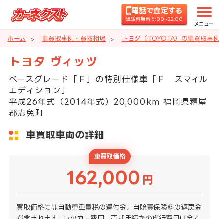
電話で査定する
通話料無料 8:00~22:00
メニュー
ホーム
車買取事例・買取相場
トヨタ（TOYOTA）の車買取事
トヨタ ヴィッツ
ベースグレード「Ｆ」の特別仕様車「Ｆ スマイル
エディション」
平成26年式（2014年式）20,000km 福岡県糟屋
郡志免町
車買取車両の詳細
車買取価格
162,000
円
買取価格には自動車重量税の還付金、自賠責保険料の返戻金
が含まれます。レッカー費用、売却手続きの代行費用は全て