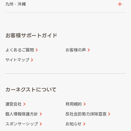
神奈川県
山梨県
長野県
京都府
滋賀県
鳥取県
島根県
九州・沖縄
岐阜県
静岡県
奈良県
三重県
岡山県
広島県
福岡県
佐賀県
愛知県
和歌山県
お客様サポートガイド
山口県
徳島県
長崎県
熊本県
よくあるご質問
お客様の声
香川県
愛媛県
大分県
宮崎県
サイトマップ
高知県
鹿児島県
沖縄県
カーネクストについて
運営会社
利用規約
個人情報保護方針
反社会的勢力排除宣言
スポンサーシップ
お知らせ