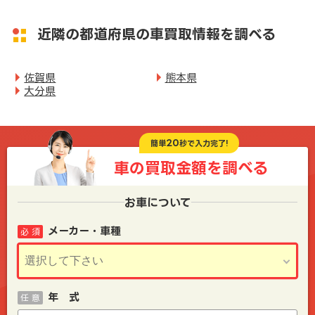
近隣の都道府県の車買取情報を調べる
佐賀県
熊本県
大分県
20
簡単
秒で入力完了!
車の買取金額を
調べる
お車について
メーカー・車種
必 須
年 式
任 意