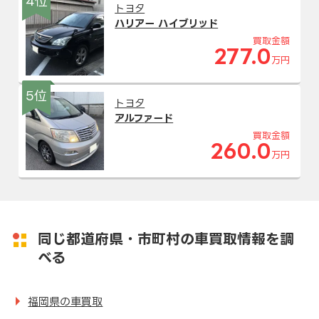
4位
トヨタ
ハリアー ハイブリッド
買取金額
277.0
万円
5位
トヨタ
アルファード
買取金額
260.0
万円
同じ都道府県・市町村の車買取情報を調
べる
福岡県の車買取