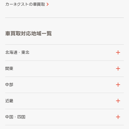
カーネクストの車買取
車買取対応地域一覧
北海道・東北
北海道
青森県
関東
岩手県
宮城県
茨城県
栃木県
中部
秋田県
山形県
群馬県
埼玉県
新潟県
富山県
近畿
福島県
千葉県
東京都
石川県
福井県
大阪府
兵庫県
中国・四国