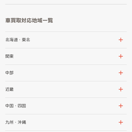
車買取対応地域一覧
北海道・東北
北海道
青森県
関東
岩手県
宮城県
茨城県
栃木県
中部
秋田県
山形県
群馬県
埼玉県
新潟県
富山県
近畿
福島県
千葉県
東京都
石川県
福井県
大阪府
兵庫県
中国・四国
神奈川県
山梨県
長野県
京都府
滋賀県
鳥取県
島根県
九州・沖縄