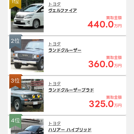
1位
トヨタ
ヴェルファイア
買取金額
440.0
万円
2位
トヨタ
ランドクルーザー
買取金額
360.0
万円
3位
トヨタ
ランドクルーザープラド
買取金額
325.0
万円
4位
トヨタ
ハリアー ハイブリッド