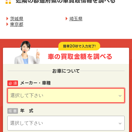
近隣の都道府県の車買取情報を調べる
茨城県
埼玉県
東京都
20
簡単
秒で入力完了!
車の買取金額を
調べる
お車について
メーカー・車種
必 須
年 式
任 意