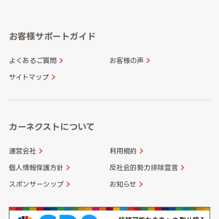
岐阜県
静岡県
奈良県
三重県
岡山県
広島県
福岡県
佐賀県
愛知県
和歌山県
お客様サポートガイド
山口県
徳島県
長崎県
熊本県
よくあるご質問
お客様の声
香川県
愛媛県
大分県
宮崎県
サイトマップ
高知県
鹿児島県
沖縄県
カーネクストについて
運営会社
利用規約
個人情報保護方針
反社会的勢力排除宣言
スポンサーシップ
お知らせ