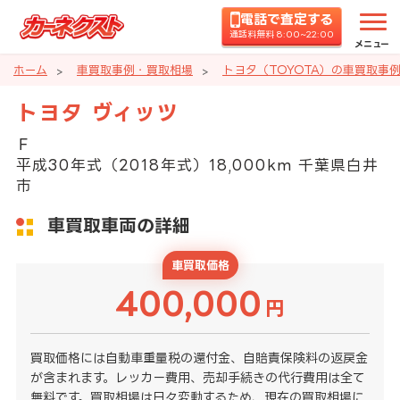
電話で査定する
通話料無料 8:00~22:00
メニュー
ホーム
車買取事例・買取相場
トヨタ（TOYOTA）の車買取事
トヨタ ヴィッツ
Ｆ
平成30年式（2018年式）18,000km 千葉県白井
市
車買取車両の詳細
車買取価格
400,000
円
買取価格には自動車重量税の還付金、自賠責保険料の返戻金
が含まれます。レッカー費用、売却手続きの代行費用は全て
無料です。買取相場は日々変動するため、現在の買取相場に