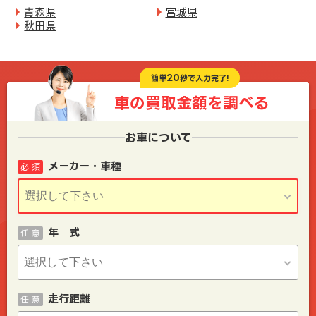
青森県
宮城県
秋田県
20
簡単
秒で入力完了!
車の買取金額を
調べる
お車について
メーカー・車種
必 須
年 式
任 意
走行距離
任 意