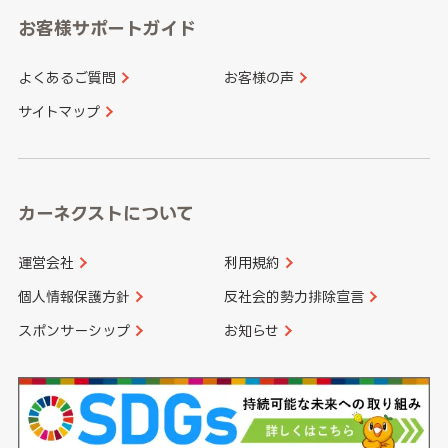
愛知県
和歌山県
お客様サポートガイド
山口県
徳島県
長崎県
熊本県
よくあるご質問
お客様の声
香川県
愛媛県
大分県
宮崎県
サイトマップ
高知県
鹿児島県
沖縄県
カーネクストについて
運営会社
利用規約
個人情報保護方針
反社会的勢力排除宣言
スポンサーシップ
お知らせ