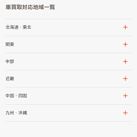
車買取対応地域一覧
北海道・東北
北海道
青森県
関東
岩手県
宮城県
茨城県
栃木県
中部
秋田県
山形県
群馬県
埼玉県
新潟県
富山県
近畿
福島県
千葉県
東京都
石川県
福井県
大阪府
兵庫県
中国・四国
神奈川県
山梨県
長野県
京都府
滋賀県
鳥取県
島根県
九州・沖縄
岐阜県
静岡県
奈良県
三重県
岡山県
広島県
福岡県
佐賀県