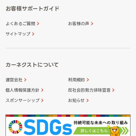
愛知県
和歌山県
お客様サポートガイド
山口県
徳島県
長崎県
熊本県
よくあるご質問
お客様の声
香川県
愛媛県
大分県
宮崎県
サイトマップ
高知県
鹿児島県
沖縄県
カーネクストについて
運営会社
利用規約
個人情報保護方針
反社会的勢力排除宣言
スポンサーシップ
お知らせ