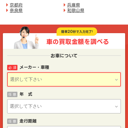
京都府
兵庫県
奈良県
和歌山県
20
簡単
秒で入力完了!
車の買取金額を
調べる
お車について
メーカー・車種
必 須
年 式
任 意
走行距離
任 意