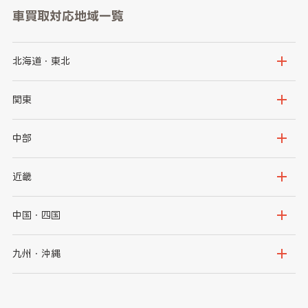
車買取対応地域一覧
北海道・東北
北海道
青森県
関東
岩手県
宮城県
茨城県
栃木県
中部
秋田県
山形県
群馬県
埼玉県
新潟県
富山県
近畿
福島県
千葉県
東京都
石川県
福井県
大阪府
兵庫県
中国・四国
神奈川県
山梨県
長野県
京都府
滋賀県
鳥取県
島根県
九州・沖縄
岐阜県
静岡県
奈良県
三重県
岡山県
広島県
福岡県
佐賀県