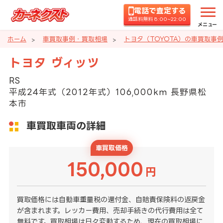
電話で査定する
通話料無料 8:00~22:00
メニュー
ホーム
車買取事例・買取相場
トヨタ（TOYOTA）の車買取事
トヨタ ヴィッツ
RS
平成24年式（2012年式）106,000km 長野県松
本市
車買取車両の詳細
車買取価格
150,000
円
買取価格には自動車重量税の還付金、自賠責保険料の返戻金
が含まれます。レッカー費用、売却手続きの代行費用は全て
無料です。買取相場は日々変動するため、現在の買取相場に