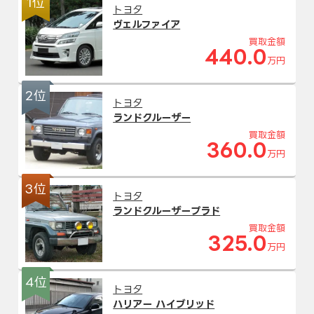
1位
トヨタ
ヴェルファイア
買取金額
440.0
万円
2位
トヨタ
ランドクルーザー
買取金額
360.0
万円
3位
トヨタ
ランドクルーザープラド
買取金額
325.0
万円
4位
トヨタ
ハリアー ハイブリッド