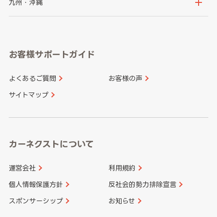
京都府
滋賀県
鳥取県
島根県
九州・沖縄
岐阜県
静岡県
奈良県
三重県
岡山県
広島県
福岡県
佐賀県
愛知県
和歌山県
お客様サポートガイド
山口県
徳島県
長崎県
熊本県
よくあるご質問
お客様の声
香川県
愛媛県
大分県
宮崎県
サイトマップ
高知県
鹿児島県
沖縄県
カーネクストについて
運営会社
利用規約
個人情報保護方針
反社会的勢力排除宣言
スポンサーシップ
お知らせ