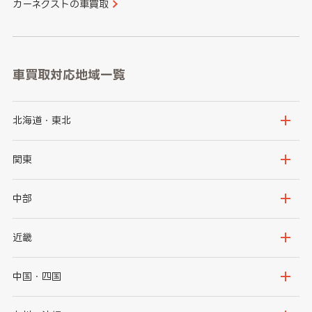
カーネクストの車買取
車買取対応地域一覧
北海道・東北
北海道
青森県
関東
岩手県
宮城県
茨城県
栃木県
中部
秋田県
山形県
群馬県
埼玉県
新潟県
富山県
近畿
福島県
千葉県
東京都
石川県
福井県
大阪府
兵庫県
中国・四国
神奈川県
山梨県
長野県