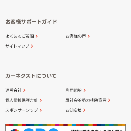
岐阜県
静岡県
奈良県
三重県
岡山県
広島県
福岡県
佐賀県
愛知県
和歌山県
お客様サポートガイド
山口県
徳島県
長崎県
熊本県
よくあるご質問
お客様の声
香川県
愛媛県
大分県
宮崎県
サイトマップ
高知県
鹿児島県
沖縄県
カーネクストについて
運営会社
利用規約
個人情報保護方針
反社会的勢力排除宣言
スポンサーシップ
お知らせ