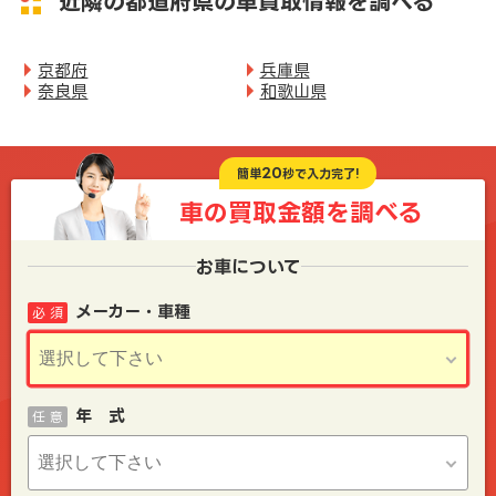
近隣の都道府県の車買取情報を調べる
京都府
兵庫県
奈良県
和歌山県
20
簡単
秒で入力完了!
車の買取金額を
調べる
お車について
メーカー・車種
必 須
年 式
任 意