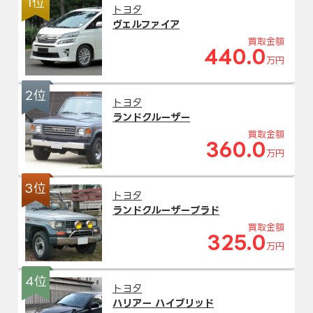
1位
トヨタ
ヴェルファイア
買取金額
440.0
万円
2位
トヨタ
ランドクルーザー
買取金額
360.0
万円
3位
トヨタ
ランドクルーザープラド
買取金額
325.0
万円
4位
トヨタ
ハリアー ハイブリッド