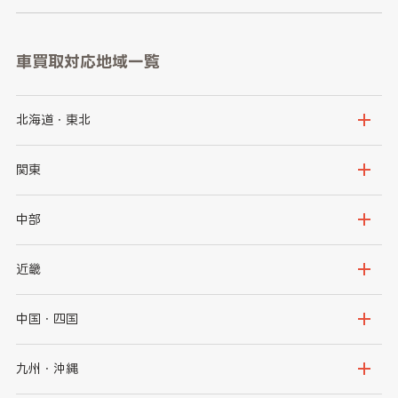
車買取対応地域一覧
北海道・東北
北海道
青森県
関東
岩手県
宮城県
茨城県
栃木県
中部
秋田県
山形県
群馬県
埼玉県
新潟県
富山県
近畿
福島県
千葉県
東京都
石川県
福井県
大阪府
兵庫県
中国・四国
神奈川県
山梨県
長野県
京都府
滋賀県
鳥取県
島根県
九州・沖縄