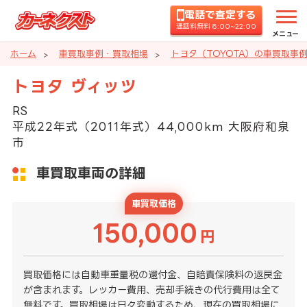
電話で査定する
通話料無料 8:00~22:00
メニュー
ホーム
車買取事例・買取相場
トヨタ（TOYOTA）の車買取事
トヨタ ヴィッツ
RS
平成22年式（2011年式）44,000km 大阪府和泉
市
車買取車両の詳細
車買取価格
150,000
円
買取価格には自動車重量税の還付金、自賠責保険料の返戻金
が含まれます。レッカー費用、売却手続きの代行費用は全て
無料です。買取相場は日々変動するため、現在の買取相場に