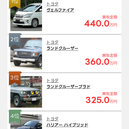
1位
トヨタ
ヴェルファイア
買取金額
440.0
万円
2位
トヨタ
ランドクルーザー
買取金額
360.0
万円
3位
トヨタ
ランドクルーザープラド
買取金額
325.0
万円
4位
トヨタ
ハリアー ハイブリッド