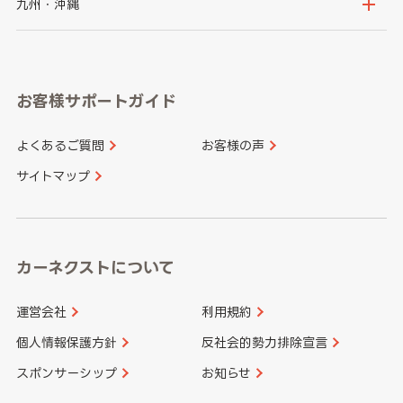
京都府
滋賀県
鳥取県
島根県
九州・沖縄
岐阜県
静岡県
奈良県
三重県
岡山県
広島県
福岡県
佐賀県
愛知県
和歌山県
お客様サポートガイド
山口県
徳島県
長崎県
熊本県
よくあるご質問
お客様の声
香川県
愛媛県
大分県
宮崎県
サイトマップ
高知県
鹿児島県
沖縄県
カーネクストについて
運営会社
利用規約
個人情報保護方針
反社会的勢力排除宣言
スポンサーシップ
お知らせ