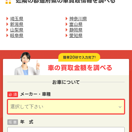
近隣の都道府県の車買取情報を調べる
埼玉県
神奈川県
新潟県
富山県
山梨県
静岡県
岐阜県
愛知県
20
簡単
秒で入力完了!
車の買取金額を
調べる
お車について
メーカー・車種
必 須
年 式
任 意