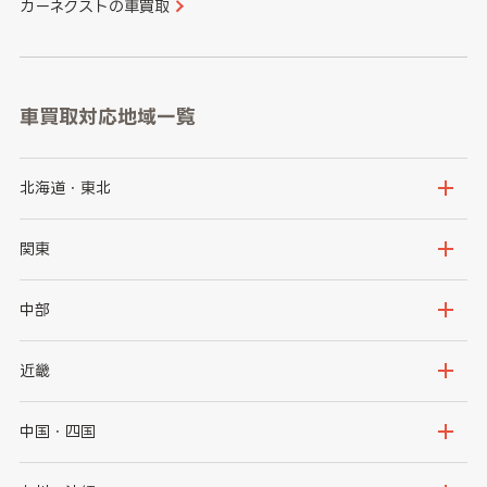
カーネクストの車買取
車買取対応地域一覧
北海道・東北
北海道
青森県
関東
岩手県
宮城県
茨城県
栃木県
中部
秋田県
山形県
群馬県
埼玉県
新潟県
富山県
近畿
福島県
千葉県
東京都
石川県
福井県
大阪府
兵庫県
中国・四国
神奈川県
山梨県
長野県