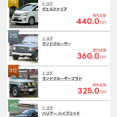
1位
トヨタ
ヴェルファイア
買取金額
440.0
万円
2位
トヨタ
ランドクルーザー
買取金額
360.0
万円
3位
トヨタ
ランドクルーザープラド
買取金額
325.0
万円
4位
トヨタ
ハリアー ハイブリッド