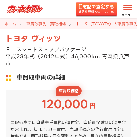
電話で査定する
通話料無料 8:00~22:00
メニュー
ホーム
車買取事例・買取相場
トヨタ（TOYOTA）の車買取事
トヨタ ヴィッツ
Ｆ スマートストップパッケージ
平成23年式（2012年式）46,000km 青森県八戸
市
車買取車両の詳細
車買取価格
120,000
円
買取価格には自動車重量税の還付金、自賠責保険料の返戻金
が含まれます。レッカー費用、売却手続きの代行費用は全て
無料です。買取相場は日々変動するため、現在の買取相場に