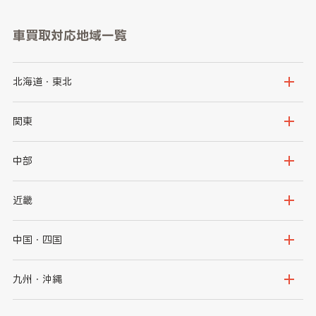
車買取対応地域一覧
北海道・東北
北海道
青森県
関東
岩手県
宮城県
茨城県
栃木県
中部
秋田県
山形県
群馬県
埼玉県
新潟県
富山県
近畿
福島県
千葉県
東京都
石川県
福井県
大阪府
兵庫県
中国・四国
神奈川県
山梨県
長野県
京都府
滋賀県
鳥取県
島根県
九州・沖縄
岐阜県
静岡県
奈良県
三重県
岡山県
広島県