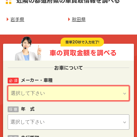
近隣の都道府県の車買取情報を調べる
岩手県
秋田県
20
簡単
秒で入力完了!
車の買取金額を
調べる
お車について
メーカー・車種
必 須
年 式
任 意