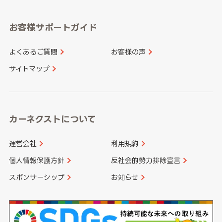
福岡県
佐賀県
愛知県
和歌山県
お客様サポートガイド
山口県
徳島県
長崎県
熊本県
よくあるご質問
お客様の声
香川県
愛媛県
大分県
宮崎県
サイトマップ
高知県
鹿児島県
沖縄県
カーネクストについて
運営会社
利用規約
個人情報保護方針
反社会的勢力排除宣言
スポンサーシップ
お知らせ