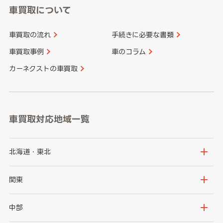
車買取について
車買取の流れ
手続きに必要な書類
車買取事例
車のコラム
カーネクストの車買取
車買取対応地域一覧
北海道・東北
北海道
青森県
関東
岩手県
宮城県
茨城県
栃木県
中部