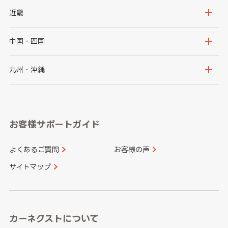
秋田県
山形県
群馬県
埼玉県
新潟県
富山県
近畿
福島県
千葉県
東京都
石川県
福井県
大阪府
兵庫県
中国・四国
神奈川県
山梨県
長野県
京都府
滋賀県
鳥取県
島根県
九州・沖縄
岐阜県
静岡県
奈良県
三重県
岡山県
広島県
福岡県
佐賀県
愛知県
和歌山県
お客様サポートガイド
山口県
徳島県
長崎県
熊本県
よくあるご質問
お客様の声
香川県
愛媛県
大分県
宮崎県
サイトマップ
高知県
鹿児島県
沖縄県
カーネクストについて