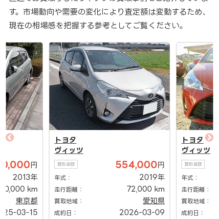
す。市場動向や需要の変化により査定額は変動するため、
現在の相場感を把握する参考としてご覧ください。
トヨタ
トヨタ
ヴィッツ
ヴィッツ
20,000
554,000
円
円
買取金額
買取金額
2013年
2019年
年式：
年式：
10,000 km
72,000 km
走行距離：
走行距離：
東京都
愛知県
買取地域：
買取地域：
025-03-15
2026-03-09
成約日：
成約日：