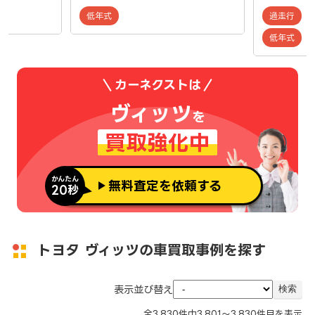
低年式
過走行
低年式
カーネクストは
ヴィッツ
を
買取強化中
かんたん
無料査定を依頼する
20秒
トヨタ ヴィッツの車買取事例を探す
表示並び替え
全
3,830
件中
3,801～3,830
件目を表示