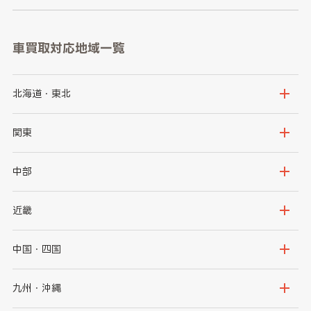
車買取対応地域一覧
北海道・東北
北海道
青森県
関東
岩手県
宮城県
茨城県
栃木県
中部
秋田県
山形県
群馬県
埼玉県
新潟県
富山県
近畿
福島県
千葉県
東京都
石川県
福井県
大阪府
兵庫県
中国・四国
神奈川県
山梨県
長野県
京都府
滋賀県
鳥取県
島根県
九州・沖縄