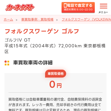
電話で査定する
通話料無料 8:00~22:00
メニュー
ホーム
車買取事例・買取相場
フォルクスワーゲン（VOLKSW
フォルクスワーゲン ゴルフ
ゴルフIV GT
平成15年式（2004年式）72,000km 東京都板橋
区
車買取車両の詳細
車買取価格
0
円
買取価格には自動車重量税の還付金、自賠責保険料の返戻金
が含まれます。レッカー費用、売却手続きの代行費用は全て
無料です。買取相場は日々変動するため、現在の買取相場に