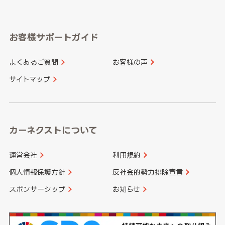
岐阜県
静岡県
奈良県
三重県
岡山県
広島県
福岡県
佐賀県
愛知県
和歌山県
お客様サポートガイド
山口県
徳島県
長崎県
熊本県
よくあるご質問
お客様の声
香川県
愛媛県
大分県
宮崎県
サイトマップ
高知県
鹿児島県
沖縄県
カーネクストについて
運営会社
利用規約
個人情報保護方針
反社会的勢力排除宣言
スポンサーシップ
お知らせ