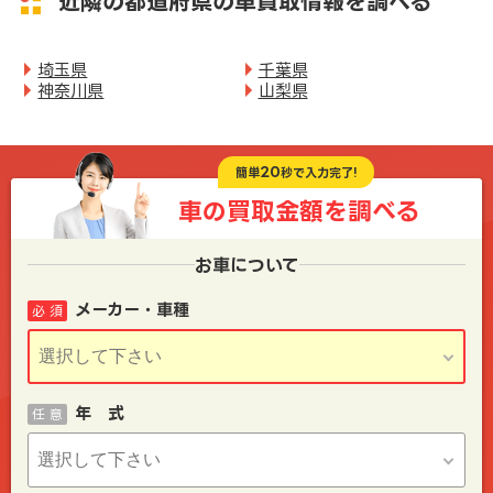
近隣の都道府県の車買取情報を調べる
埼玉県
千葉県
神奈川県
山梨県
20
簡単
秒で入力完了!
車の買取金額を
調べる
お車について
メーカー・車種
必 須
年 式
任 意