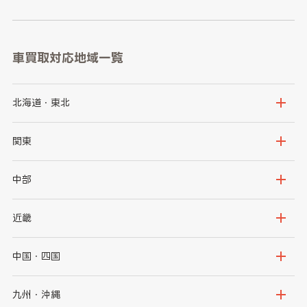
車買取対応地域一覧
北海道・東北
北海道
青森県
関東
岩手県
宮城県
茨城県
栃木県
中部
秋田県
山形県
群馬県
埼玉県
新潟県
富山県
近畿
福島県
千葉県
東京都
石川県
福井県
大阪府
兵庫県
中国・四国
神奈川県
山梨県
長野県
京都府
滋賀県
鳥取県
島根県
九州・沖縄