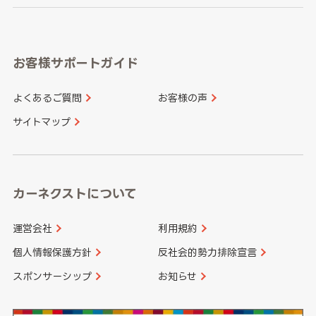
岐阜県
静岡県
奈良県
三重県
岡山県
広島県
福岡県
佐賀県
愛知県
和歌山県
お客様サポートガイド
山口県
徳島県
長崎県
熊本県
よくあるご質問
お客様の声
香川県
愛媛県
大分県
宮崎県
サイトマップ
高知県
鹿児島県
沖縄県
カーネクストについて
運営会社
利用規約
個人情報保護方針
反社会的勢力排除宣言
スポンサーシップ
お知らせ