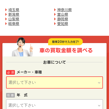
埼玉県
神奈川県
新潟県
富山県
山梨県
静岡県
岐阜県
愛知県
20
簡単
秒で入力完了!
車の買取金額を
調べる
お車について
メーカー・車種
必 須
年 式
任 意