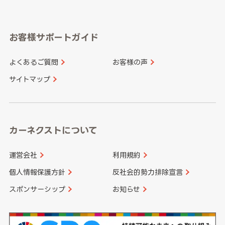
岐阜県
静岡県
奈良県
三重県
岡山県
広島県
福岡県
佐賀県
愛知県
和歌山県
お客様サポートガイド
山口県
徳島県
長崎県
熊本県
よくあるご質問
お客様の声
香川県
愛媛県
大分県
宮崎県
サイトマップ
高知県
鹿児島県
沖縄県
カーネクストについて
運営会社
利用規約
個人情報保護方針
反社会的勢力排除宣言
スポンサーシップ
お知らせ