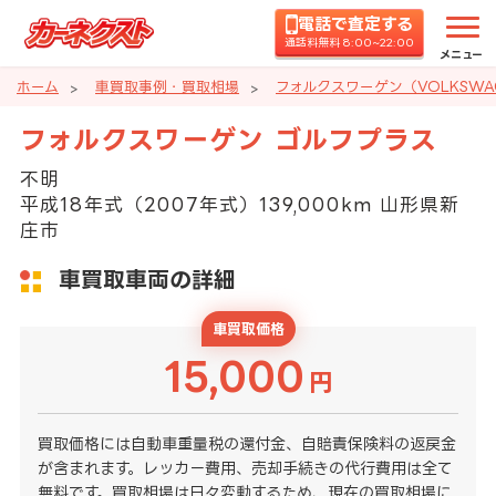
電話で査定する
通話料無料 8:00~22:00
メニュー
ホーム
車買取事例・買取相場
フォルクスワーゲン（VOLKSW
フォルクスワーゲン ゴルフプラス
不明
平成18年式（2007年式）139,000km 山形県新
庄市
車買取車両の詳細
車買取価格
15,000
円
買取価格には自動車重量税の還付金、自賠責保険料の返戻金
が含まれます。レッカー費用、売却手続きの代行費用は全て
無料です。買取相場は日々変動するため、現在の買取相場に