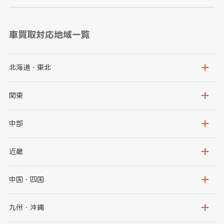
車買取対応地域一覧
北海道・東北
北海道
青森県
関東
岩手県
宮城県
茨城県
栃木県
中部
秋田県
山形県
群馬県
埼玉県
新潟県
富山県
近畿
福島県
千葉県
東京都
石川県
福井県
大阪府
兵庫県
中国・四国
神奈川県
山梨県
長野県
京都府
滋賀県
鳥取県
島根県
九州・沖縄