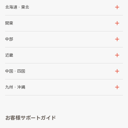
北海道・東北
北海道
青森県
関東
岩手県
宮城県
茨城県
栃木県
中部
秋田県
山形県
群馬県
埼玉県
新潟県
富山県
近畿
福島県
千葉県
東京都
石川県
福井県
大阪府
兵庫県
中国・四国
神奈川県
山梨県
長野県
京都府
滋賀県
鳥取県
島根県
九州・沖縄
岐阜県
静岡県
奈良県
三重県
岡山県
広島県
福岡県
佐賀県
愛知県
和歌山県
お客様サポートガイド
山口県
徳島県
長崎県
熊本県