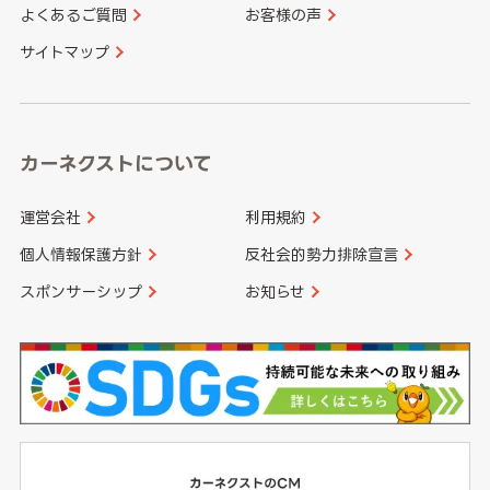
よくあるご質問
お客様の声
香川県
愛媛県
大分県
宮崎県
サイトマップ
高知県
鹿児島県
沖縄県
カーネクストについて
運営会社
利用規約
個人情報保護方針
反社会的勢力排除宣言
スポンサーシップ
お知らせ