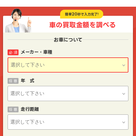
20
簡単
秒で入力完了!
車の買取金額を
調べる
お車について
メーカー・車種
必 須
年 式
任 意
走行距離
任 意