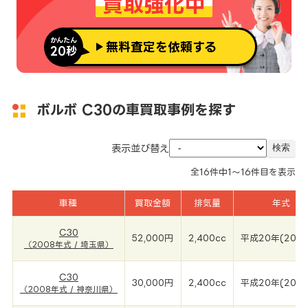
買取強化中
かんたん
無料査定を依頼する
20秒
ボルボ C30の車買取事例を探す
表示並び替え
全
16
件中
1～16
件目を表示
車種
買取金額
排気量
年式
C30
52,000円
2,400cc
平成20年(200
（2008年式 / 埼玉県）
C30
30,000円
2,400cc
平成20年(200
（2008年式 / 神奈川県）