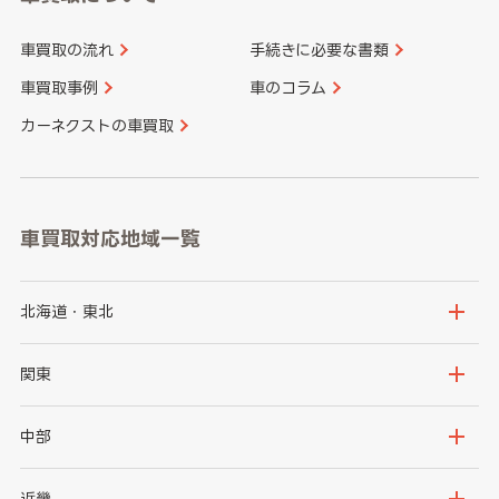
車買取の流れ
手続きに必要な書類
車買取事例
車のコラム
カーネクストの車買取
車買取対応地域一覧
北海道・東北
北海道
青森県
関東
岩手県
宮城県
茨城県
栃木県
中部
秋田県
山形県
群馬県
埼玉県
新潟県
富山県
近畿