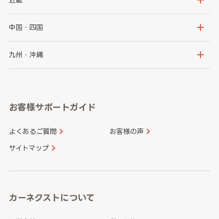
福島県
千葉県
東京都
石川県
福井県
大阪府
兵庫県
中国・四国
神奈川県
山梨県
長野県
京都府
滋賀県
鳥取県
島根県
九州・沖縄
岐阜県
静岡県
奈良県
三重県
岡山県
広島県
福岡県
佐賀県
愛知県
和歌山県
お客様サポートガイド
山口県
徳島県
長崎県
熊本県
よくあるご質問
お客様の声
香川県
愛媛県
大分県
宮崎県
サイトマップ
高知県
鹿児島県
沖縄県
カーネクストについて