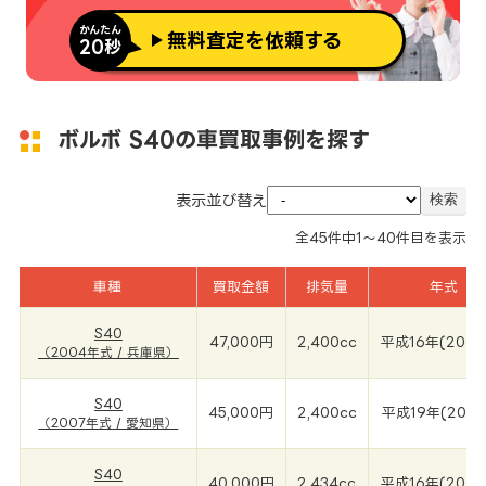
かんたん
無料査定を依頼する
20秒
ボルボ S40の車買取事例を探す
表示並び替え
全
45
件中
1～40
件目を表示
車種
買取金額
排気量
年式
S40
47,000円
2,400cc
平成16年(2004
（2004年式 / 兵庫県）
S40
45,000円
2,400cc
平成19年(2007
（2007年式 / 愛知県）
S40
40,000円
2,434cc
平成16年(2004