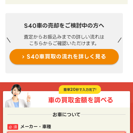
S40車の売却を
ご検討中の方へ
査定からお振込みまでの
詳しい流れは
こちらからご確認いただけます。
S40車買取の流れを
詳しく見る
20
簡単
秒で入力完了!
車の買取金額を
調べる
お車について
メーカー・車種
必 須