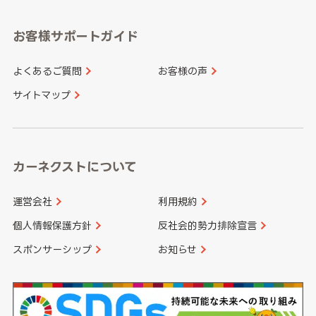
愛知県
和歌山県
お客様サポートガイド
山口県
徳島県
長崎県
熊本県
よくあるご質問
お客様の声
香川県
愛媛県
大分県
宮崎県
サイトマップ
高知県
鹿児島県
沖縄県
カーネクストについて
運営会社
利用規約
個人情報保護方針
反社会的勢力排除宣言
スポンサーシップ
お知らせ