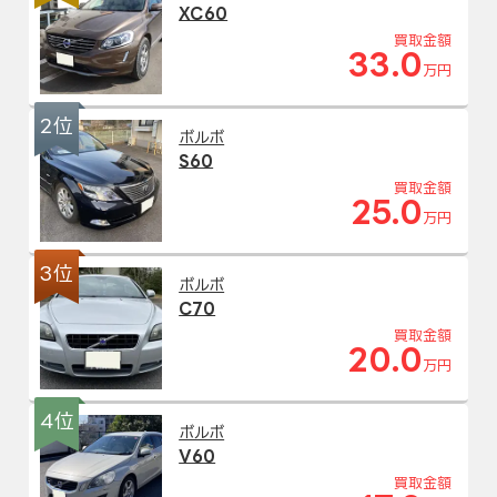
XC60
買取金額
33.0
万円
2位
ボルボ
S60
買取金額
25.0
万円
3位
ボルボ
C70
買取金額
20.0
万円
4位
ボルボ
V60
買取金額