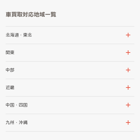
車買取対応地域一覧
北海道・東北
北海道
青森県
関東
岩手県
宮城県
茨城県
栃木県
中部
秋田県
山形県
群馬県
埼玉県
新潟県
富山県
近畿
福島県
千葉県
東京都
石川県
福井県
大阪府
兵庫県
中国・四国
神奈川県
山梨県
長野県
京都府
滋賀県
鳥取県
島根県
九州・沖縄
岐阜県
静岡県
奈良県
三重県
岡山県
広島県
福岡県
佐賀県