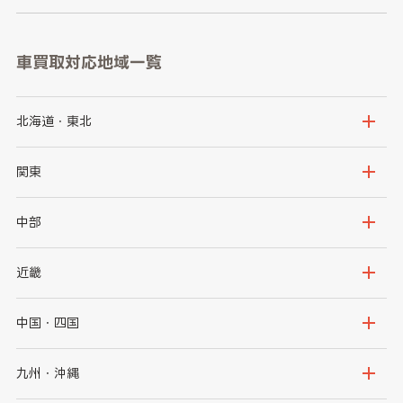
車買取対応地域一覧
北海道・東北
北海道
青森県
関東
岩手県
宮城県
茨城県
栃木県
中部
秋田県
山形県
群馬県
埼玉県
新潟県
富山県
近畿
福島県
千葉県
東京都
石川県
福井県
大阪府
兵庫県
中国・四国
神奈川県
山梨県
長野県
京都府
滋賀県
鳥取県
島根県
九州・沖縄