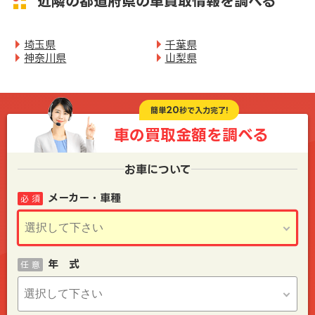
近隣の都道府県の車買取情報を調べる
埼玉県
千葉県
神奈川県
山梨県
20
簡単
秒で入力完了!
車の買取金額を
調べる
お車について
メーカー・車種
必 須
年 式
任 意