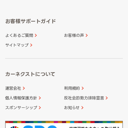
岐阜県
静岡県
奈良県
三重県
岡山県
広島県
福岡県
佐賀県
愛知県
和歌山県
お客様サポートガイド
山口県
徳島県
長崎県
熊本県
よくあるご質問
お客様の声
香川県
愛媛県
大分県
宮崎県
サイトマップ
高知県
鹿児島県
沖縄県
カーネクストについて
運営会社
利用規約
個人情報保護方針
反社会的勢力排除宣言
スポンサーシップ
お知らせ