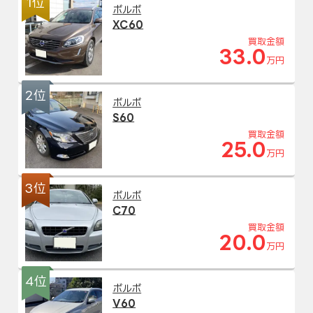
1位
ボルボ
XC60
買取金額
33.0
万円
2位
ボルボ
S60
買取金額
25.0
万円
3位
ボルボ
C70
買取金額
20.0
万円
4位
ボルボ
V60