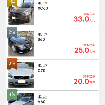
1位
ボルボ
XC60
買取金額
33.0
万円
2位
ボルボ
S60
買取金額
25.0
万円
3位
ボルボ
C70
買取金額
20.0
万円
4位
ボルボ
V60