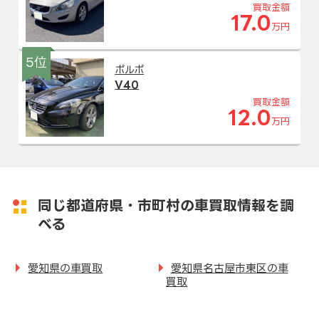
買取金額
17.0
万円
5位
ボルボ
V40
買取金額
12.0
万円
同じ都道府県・市町村の車買取情報を調
べる
愛知県の車買取
愛知県名古屋市東区の車
買取