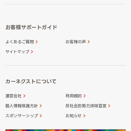
岐阜県
静岡県
奈良県
三重県
岡山県
広島県
福岡県
佐賀県
愛知県
和歌山県
お客様サポートガイド
山口県
徳島県
長崎県
熊本県
よくあるご質問
お客様の声
香川県
愛媛県
大分県
宮崎県
サイトマップ
高知県
鹿児島県
沖縄県
カーネクストについて
運営会社
利用規約
個人情報保護方針
反社会的勢力排除宣言
スポンサーシップ
お知らせ