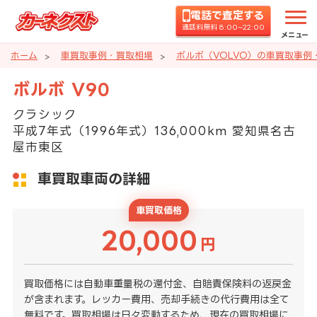
電話で査定する
通話料無料 8:00~22:00
メニュー
ホーム
車買取事例・買取相場
ボルボ（VOLVO）の車買取事例
ボルボ V90
クラシック
平成7年式（1996年式）136,000km 愛知県名古
屋市東区
車買取車両の詳細
車買取価格
20,000
円
買取価格には自動車重量税の還付金、自賠責保険料の返戻金
が含まれます。レッカー費用、売却手続きの代行費用は全て
無料です。買取相場は日々変動するため、現在の買取相場に