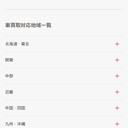
車買取対応地域一覧
北海道・東北
北海道
青森県
関東
岩手県
宮城県
茨城県
栃木県
中部
秋田県
山形県
群馬県
埼玉県
新潟県
富山県
近畿
福島県
千葉県
東京都
石川県
福井県
大阪府
兵庫県
中国・四国
神奈川県
山梨県
長野県
京都府
滋賀県
鳥取県
島根県
九州・沖縄