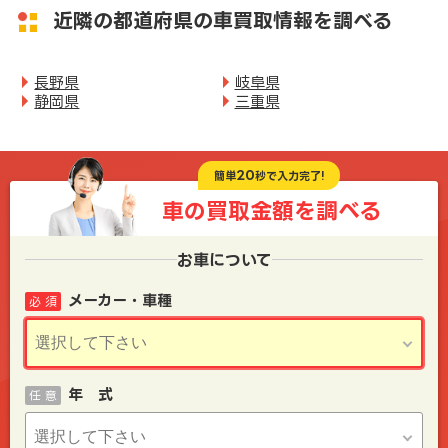
近隣の都道府県の車買取情報を調べる
長野県
岐阜県
静岡県
三重県
20
簡単
秒で入力完了!
車の買取金額を
調べる
お車について
メーカー・車種
必 須
年 式
任 意