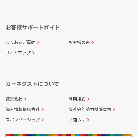
岐阜県
静岡県
奈良県
三重県
岡山県
広島県
福岡県
佐賀県
愛知県
和歌山県
お客様サポートガイド
山口県
徳島県
長崎県
熊本県
よくあるご質問
お客様の声
香川県
愛媛県
大分県
宮崎県
サイトマップ
高知県
鹿児島県
沖縄県
カーネクストについて
運営会社
利用規約
個人情報保護方針
反社会的勢力排除宣言
スポンサーシップ
お知らせ