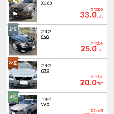
XC60
買取金額
33.0
万円
2位
ボルボ
S60
買取金額
25.0
万円
3位
ボルボ
C70
買取金額
20.0
万円
4位
ボルボ
V60
買取金額