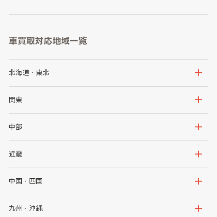
車買取対応地域一覧
北海道・東北
北海道
青森県
関東
岩手県
宮城県
茨城県
栃木県
中部
秋田県
山形県
群馬県
埼玉県
新潟県
富山県
近畿
福島県
千葉県
東京都
石川県
福井県
大阪府
兵庫県
中国・四国
神奈川県
山梨県
長野県
京都府
滋賀県
鳥取県
島根県
九州・沖縄