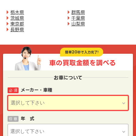
栃木県
群馬県
茨城県
千葉県
東京都
山梨県
長野県
20
簡単
秒で入力完了!
車の買取金額を
調べる
お車について
メーカー・車種
必 須
年 式
任 意