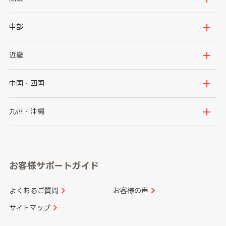
岩手県
宮城県
茨城県
栃木県
中部
秋田県
山形県
群馬県
埼玉県
新潟県
富山県
近畿
福島県
千葉県
東京都
石川県
福井県
大阪府
兵庫県
中国・四国
神奈川県
山梨県
長野県
京都府
滋賀県
鳥取県
島根県
九州・沖縄
岐阜県
静岡県
奈良県
三重県
岡山県
広島県
福岡県
佐賀県
愛知県
和歌山県
お客様サポートガイド
山口県
徳島県
長崎県
熊本県
よくあるご質問
お客様の声
香川県
愛媛県
大分県
宮崎県
サイトマップ
高知県
鹿児島県
沖縄県