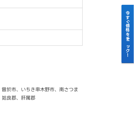
今すぐ価格をチェック！
、曽於市、いちき串木野市、南さつま
、姶良郡、肝属郡