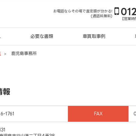
01
お電話ならその場で査定額が分かる!
(通話料無料)
【営業時間
れ
必要な書類
車買取事例
覧
鹿児島事務所
情報
6-1761
FAX
131
鹿児島市谷山港二丁目4番38