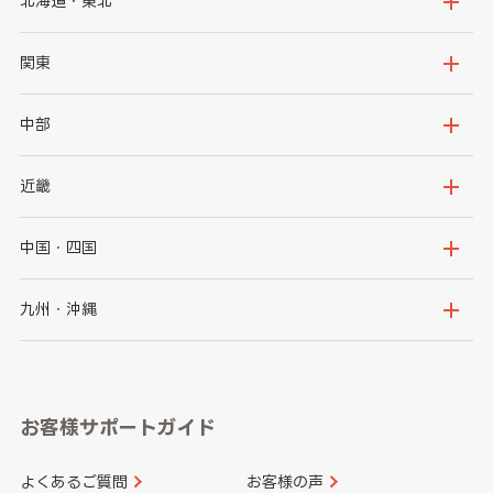
北海道・東北
北海道
青森県
関東
岩手県
宮城県
茨城県
栃木県
中部
秋田県
山形県
群馬県
埼玉県
新潟県
富山県
近畿
福島県
千葉県
東京都
石川県
福井県
大阪府
兵庫県
中国・四国
神奈川県
山梨県
長野県
京都府
滋賀県
鳥取県
島根県
九州・沖縄
岐阜県
静岡県
奈良県
三重県
岡山県
広島県
福岡県
佐賀県
愛知県
和歌山県
お客様サポートガイド
山口県
徳島県
長崎県
熊本県
よくあるご質問
お客様の声
香川県
愛媛県
大分県
宮崎県