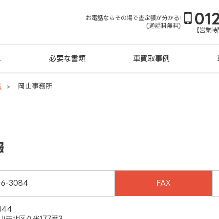
01
お電話ならその場で査定額が分かる!
(通話料無料)
【営業時間
れ
必要な書類
車買取事例
覧
岡山事務所
報
16-3084
FAX
144
山市北区久米177番3