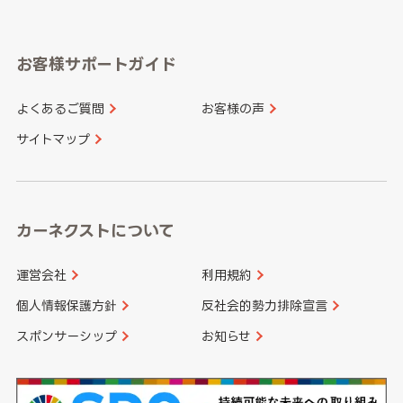
岐阜県
静岡県
奈良県
三重県
岡山県
広島県
福岡県
佐賀県
愛知県
和歌山県
お客様サポートガイド
山口県
徳島県
長崎県
熊本県
よくあるご質問
お客様の声
香川県
愛媛県
大分県
宮崎県
サイトマップ
高知県
鹿児島県
沖縄県
カーネクストについて
運営会社
利用規約
個人情報保護方針
反社会的勢力排除宣言
スポンサーシップ
お知らせ