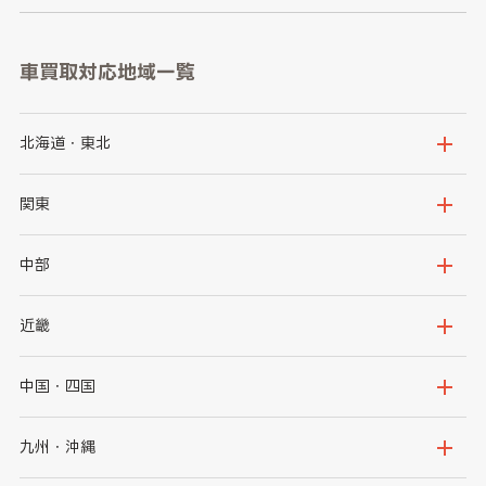
車買取対応地域一覧
北海道・東北
北海道
青森県
関東
岩手県
宮城県
茨城県
栃木県
中部
秋田県
山形県
群馬県
埼玉県
新潟県
富山県
近畿
福島県
千葉県
東京都
石川県
福井県
大阪府
兵庫県
中国・四国
神奈川県
山梨県
長野県
京都府
滋賀県
鳥取県
島根県
九州・沖縄