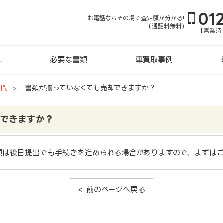
01
お電話ならその場で査定額が分かる!
(通話料無料)
【営業時間
れ
必要な書類
車買取事例
質問
書類が揃っていなくても売却できますか？
却できますか？
類は後日提出でも手続きを進められる場合がありますので、まずは
前のページへ戻る