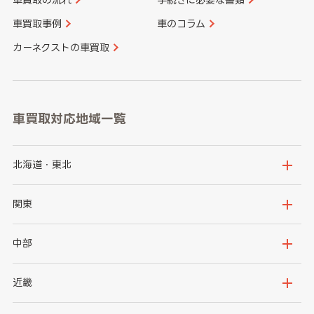
車買取事例
車のコラム
カーネクストの車買取
車買取対応地域一覧
北海道・東北
北海道
青森県
関東
岩手県
宮城県
茨城県
栃木県
中部
秋田県
山形県
群馬県
埼玉県
新潟県
富山県
近畿