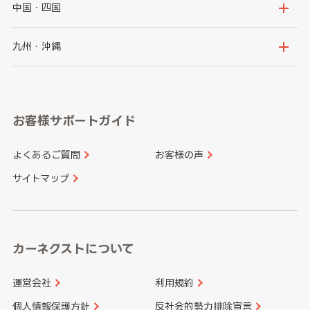
福島県
千葉県
東京都
石川県
福井県
大阪府
兵庫県
中国・四国
神奈川県
山梨県
長野県
京都府
滋賀県
鳥取県
島根県
九州・沖縄
岐阜県
静岡県
奈良県
三重県
岡山県
広島県
福岡県
佐賀県
愛知県
和歌山県
お客様サポートガイド
山口県
徳島県
長崎県
熊本県
よくあるご質問
お客様の声
香川県
愛媛県
大分県
宮崎県
サイトマップ
高知県
鹿児島県
沖縄県
カーネクストについて
運営会社
利用規約
個人情報保護方針
反社会的勢力排除宣言