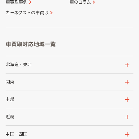
車買取事例
車のコラム
カーネクストの車買取
車買取対応地域一覧
北海道・東北
北海道
青森県
関東
岩手県
宮城県
茨城県
栃木県
中部
秋田県
山形県
群馬県
埼玉県
新潟県
富山県
近畿
福島県
千葉県
東京都
石川県
福井県
大阪府
兵庫県
中国・四国