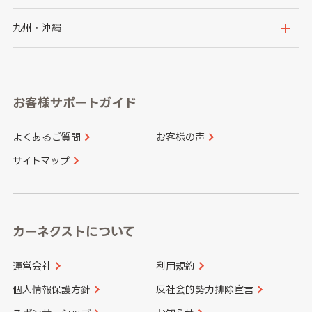
神奈川県
山梨県
長野県
京都府
滋賀県
鳥取県
島根県
九州・沖縄
岐阜県
静岡県
奈良県
三重県
岡山県
広島県
福岡県
佐賀県
愛知県
和歌山県
お客様サポートガイド
山口県
徳島県
長崎県
熊本県
よくあるご質問
お客様の声
香川県
愛媛県
大分県
宮崎県
サイトマップ
高知県
鹿児島県
沖縄県
カーネクストについて
運営会社
利用規約
個人情報保護方針
反社会的勢力排除宣言