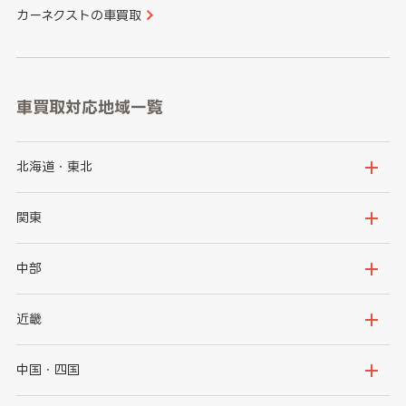
カーネクストの車買取
車買取対応地域一覧
北海道・東北
北海道
青森県
関東
岩手県
宮城県
茨城県
栃木県
中部
秋田県
山形県
群馬県
埼玉県
新潟県
富山県
近畿
福島県
千葉県
東京都
石川県
福井県
大阪府
兵庫県
中国・四国