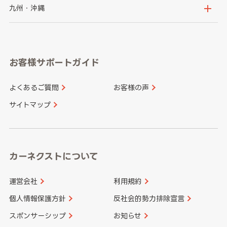
神奈川県
山梨県
長野県
京都府
滋賀県
鳥取県
島根県
九州・沖縄
岐阜県
静岡県
奈良県
三重県
岡山県
広島県
福岡県
佐賀県
愛知県
和歌山県
お客様サポートガイド
山口県
徳島県
長崎県
熊本県
よくあるご質問
お客様の声
香川県
愛媛県
大分県
宮崎県
サイトマップ
高知県
鹿児島県
沖縄県
カーネクストについて
運営会社
利用規約
個人情報保護方針
反社会的勢力排除宣言
スポンサーシップ
お知らせ