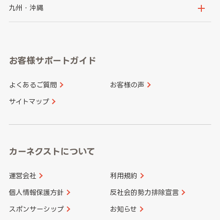
神奈川県
山梨県
長野県
京都府
滋賀県
鳥取県
島根県
九州・沖縄
岐阜県
静岡県
奈良県
三重県
岡山県
広島県
福岡県
佐賀県
愛知県
和歌山県
お客様サポートガイド
山口県
徳島県
長崎県
熊本県
よくあるご質問
お客様の声
香川県
愛媛県
大分県
宮崎県
サイトマップ
高知県
鹿児島県
沖縄県
カーネクストについて
運営会社
利用規約
個人情報保護方針
反社会的勢力排除宣言
スポンサーシップ
お知らせ