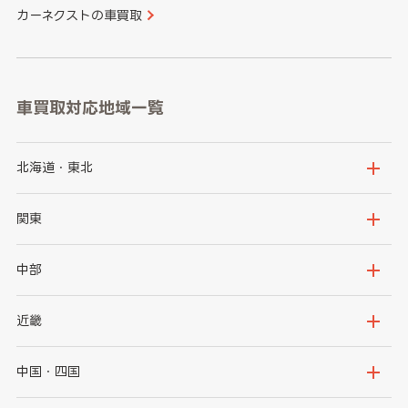
カーネクストの車買取
車買取対応地域一覧
北海道・東北
北海道
青森県
関東
岩手県
宮城県
茨城県
栃木県
中部
秋田県
山形県
群馬県
埼玉県
新潟県
富山県
近畿
福島県
千葉県
東京都
石川県
福井県
大阪府
兵庫県
中国・四国