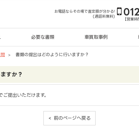
01
お電話ならその場で査定額が分かる!
(通話料無料)
【営業時間
れ
必要な書類
車買取事例
質問
書類の提出はどのように行いますか？
いますか？
でご提出いただけます。
前のページへ戻る