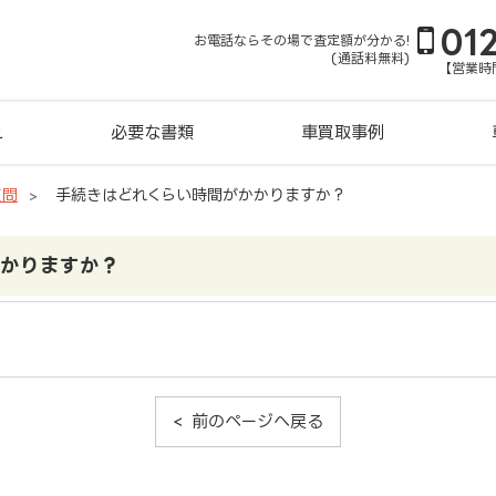
01
お電話ならその場で査定額が分かる!
(通話料無料)
【営業時間
れ
必要な書類
車買取事例
質問
手続きはどれくらい時間がかかりますか？
かかりますか？
。
前のページへ戻る