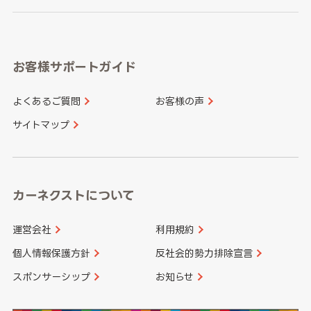
岐阜県
静岡県
奈良県
三重県
岡山県
広島県
福岡県
佐賀県
愛知県
和歌山県
お客様サポートガイド
山口県
徳島県
長崎県
熊本県
よくあるご質問
お客様の声
香川県
愛媛県
大分県
宮崎県
サイトマップ
高知県
鹿児島県
沖縄県
カーネクストについて
運営会社
利用規約
個人情報保護方針
反社会的勢力排除宣言
スポンサーシップ
お知らせ