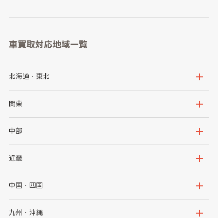
車買取対応地域一覧
北海道・東北
北海道
青森県
関東
岩手県
宮城県
茨城県
栃木県
中部
秋田県
山形県
群馬県
埼玉県
新潟県
富山県
近畿
福島県
千葉県
東京都
石川県
福井県
大阪府
兵庫県
中国・四国
神奈川県
山梨県
長野県
京都府
滋賀県
鳥取県
島根県
九州・沖縄