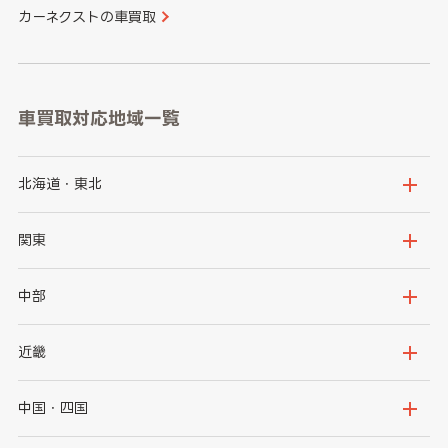
カーネクストの車買取
車買取対応地域一覧
北海道・東北
北海道
青森県
関東
岩手県
宮城県
茨城県
栃木県
中部
秋田県
山形県
群馬県
埼玉県
新潟県
富山県
近畿
福島県
千葉県
東京都
石川県
福井県
大阪府
兵庫県
中国・四国