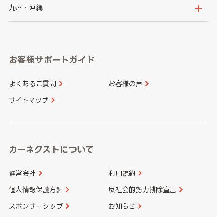
神奈川県
山梨県
長野県
京都府
滋賀県
鳥取県
島根県
九州・沖縄
岐阜県
静岡県
奈良県
三重県
岡山県
広島県
福岡県
佐賀県
愛知県
和歌山県
お客様サポートガイド
山口県
徳島県
長崎県
熊本県
よくあるご質問
お客様の声
香川県
愛媛県
大分県
宮崎県
サイトマップ
高知県
鹿児島県
沖縄県
カーネクストについて
運営会社
利用規約
個人情報保護方針
反社会的勢力排除宣言
スポンサーシップ
お知らせ