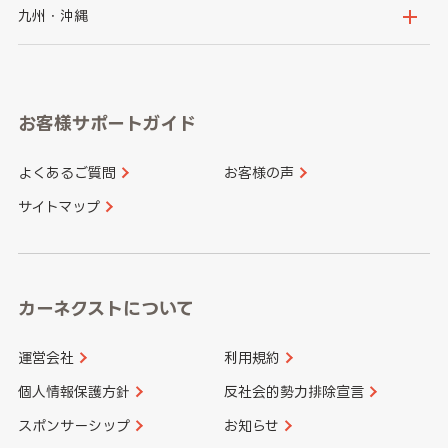
神奈川県
山梨県
長野県
京都府
滋賀県
鳥取県
島根県
九州・沖縄
岐阜県
静岡県
奈良県
三重県
岡山県
広島県
福岡県
佐賀県
愛知県
和歌山県
お客様サポートガイド
山口県
徳島県
長崎県
熊本県
よくあるご質問
お客様の声
香川県
愛媛県
大分県
宮崎県
サイトマップ
高知県
鹿児島県
沖縄県
カーネクストについて
運営会社
利用規約
個人情報保護方針
反社会的勢力排除宣言
スポンサーシップ
お知らせ