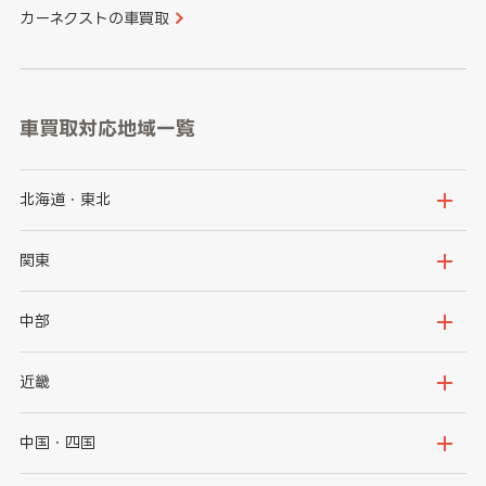
カーネクストの車買取
車買取対応地域一覧
北海道・東北
北海道
青森県
関東
岩手県
宮城県
茨城県
栃木県
中部
秋田県
山形県
群馬県
埼玉県
新潟県
富山県
近畿
福島県
千葉県
東京都
石川県
福井県
大阪府
兵庫県
中国・四国