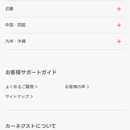
秋田県
山形県
群馬県
埼玉県
新潟県
富山県
近畿
福島県
千葉県
東京都
石川県
福井県
大阪府
兵庫県
中国・四国
神奈川県
山梨県
長野県
京都府
滋賀県
鳥取県
島根県
九州・沖縄
岐阜県
静岡県
奈良県
三重県
岡山県
広島県
福岡県
佐賀県
愛知県
和歌山県
お客様サポートガイド
山口県
徳島県
長崎県
熊本県
よくあるご質問
お客様の声
香川県
愛媛県
大分県
宮崎県
サイトマップ
高知県
鹿児島県
沖縄県
カーネクストについて