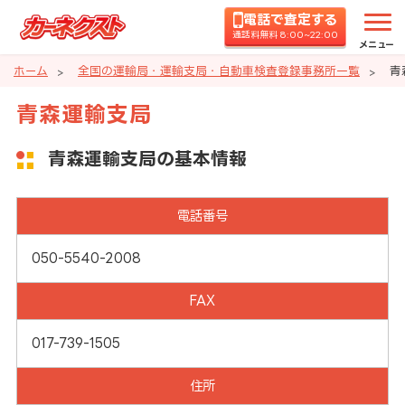
電話で査定する
通話料無料 8:00~22:00
メニュー
ホーム
全国の運輸局・運輸支局・自動車検査登録事務所一覧
青
青森運輸支局
青森運輸支局の基本情報
電話番号
050-5540-2008
FAX
017-739-1505
住所