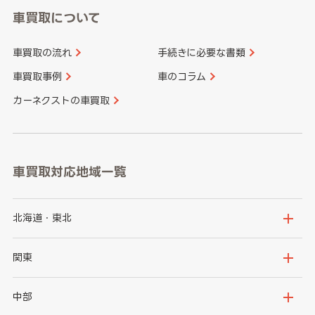
車買取について
車買取の流れ
手続きに必要な書類
車買取事例
車のコラム
カーネクストの車買取
車買取対応地域一覧
北海道・東北
北海道
青森県
関東
岩手県
宮城県
茨城県
栃木県
中部