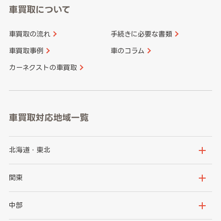
車買取について
車買取の流れ
手続きに必要な書類
車買取事例
車のコラム
カーネクストの車買取
車買取対応地域一覧
北海道・東北
北海道
青森県
関東
岩手県
宮城県
茨城県
栃木県
中部