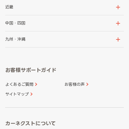
秋田県
山形県
群馬県
埼玉県
新潟県
富山県
近畿
福島県
千葉県
東京都
石川県
福井県
大阪府
兵庫県
中国・四国
神奈川県
山梨県
長野県
京都府
滋賀県
鳥取県
島根県
九州・沖縄
岐阜県
静岡県
奈良県
三重県
岡山県
広島県
福岡県
佐賀県
愛知県
和歌山県
お客様サポートガイド
山口県
徳島県
長崎県
熊本県
よくあるご質問
お客様の声
香川県
愛媛県
大分県
宮崎県
サイトマップ
高知県
鹿児島県
沖縄県
カーネクストについて