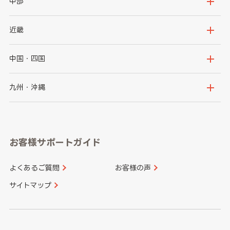
茨城県
栃木県
中部
秋田県
山形県
群馬県
埼玉県
新潟県
富山県
近畿
福島県
千葉県
東京都
石川県
福井県
大阪府
兵庫県
中国・四国
神奈川県
山梨県
長野県
京都府
滋賀県
鳥取県
島根県
九州・沖縄
岐阜県
静岡県
奈良県
三重県
岡山県
広島県
福岡県
佐賀県
愛知県
和歌山県
お客様サポートガイド
山口県
徳島県
長崎県
熊本県
よくあるご質問
お客様の声
香川県
愛媛県
大分県
宮崎県
サイトマップ
高知県
鹿児島県
沖縄県