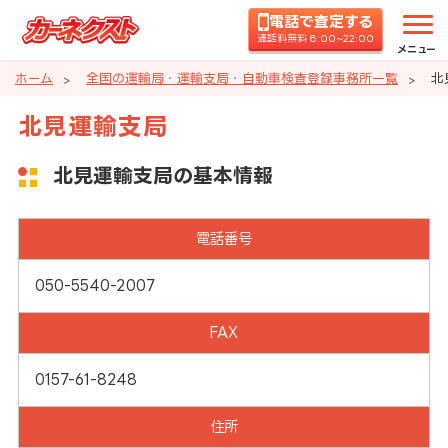
電話で査定する
通話料無料 8:00~22:00
メニュー
ホーム
全国の運輸局・運輸支局・自動車検査登録事務所一覧
北
北見運輸支局
北見運輸支局の基本情報
電話番号
050-5540-2007
FAX
0157-61-8248
住所