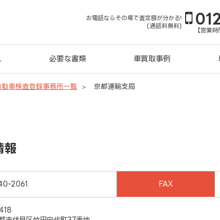
01
お電話ならその場で査定額が分かる!
(通話料無料)
【営業時間
れ
必要な書類
車買取事例
自動車検査登録事務所一覧
京都運輸支局
情報
40-2061
FAX
418
都市伏見区竹田向代町37番地