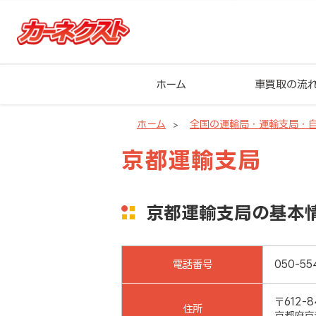
ホーム
車買取の流
ホーム
全国の運輸局・運輸支局・
京都運輸支局
京都運輸支局の基本
電話番号
050-55
〒612-8
住所
京都府京