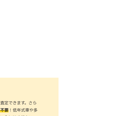
査定できます。さら
も不要
！低年式車や多