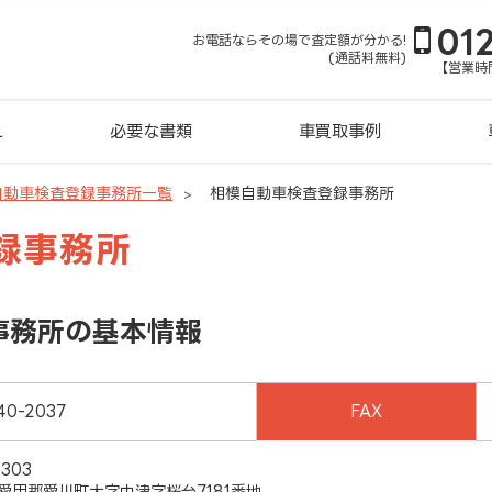
01
お電話ならその場で査定額が分かる!
(通話料無料)
【営業時間
れ
必要な書類
車買取事例
自動車検査登録事務所一覧
相模自動車検査登録事務所
録事務所
事務所の基本情報
40-2037
FAX
303
愛甲郡愛川町大字中津字桜台7181番地