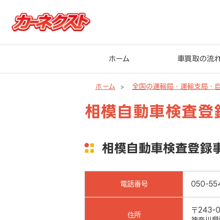
ホーム
車買取の流
ホーム
全国の運輸局・運輸支局・
相模自動車検査登
相模自動車検査登録
電話番号
050-55
〒243-0
住所
神奈川県