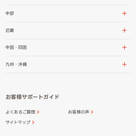
岩手県
宮城県
茨城県
栃木県
中部
秋田県
山形県
群馬県
埼玉県
新潟県
富山県
近畿
福島県
千葉県
東京都
石川県
福井県
大阪府
兵庫県
中国・四国
神奈川県
山梨県
長野県
京都府
滋賀県
鳥取県
島根県
九州・沖縄
岐阜県
静岡県
奈良県
三重県
岡山県
広島県
福岡県
佐賀県
愛知県
和歌山県
お客様サポートガイド
山口県
徳島県
長崎県
熊本県
よくあるご質問
お客様の声
香川県
愛媛県
大分県
宮崎県
サイトマップ
高知県
鹿児島県
沖縄県