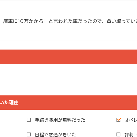
万、廃車に10万かかる」と言われた車だったので、買い取って
。
いた理由
手続き費用が無料だった
オペ
日程で融通がきいた
評判