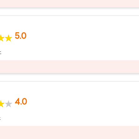
5.0
た
4.0
た