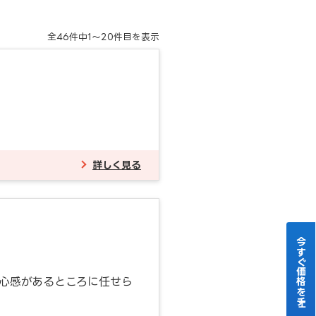
全
46
件中
1～20
件目を表示
詳しく見る
今すぐ価格をチェック！
心感があるところに任せら