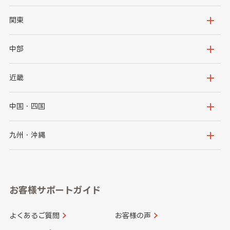
北海道
青森県
関東
岩手県
宮城県
茨城県
栃木県
中部
秋田県
山形県
群馬県
埼玉県
新潟県
富山県
近畿
福島県
千葉県
東京都
石川県
福井県
大阪府
兵庫県
中国・四国
神奈川県
山梨県
長野県
京都府
滋賀県
鳥取県
島根県
九州・沖縄
岐阜県
静岡県
奈良県
三重県
岡山県
広島県
福岡県
佐賀県
愛知県
和歌山県
お客様サポートガイド
山口県
徳島県
長崎県
熊本県
よくあるご質問
お客様の声
香川県
愛媛県
大分県
宮崎県