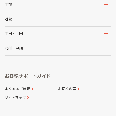
岩手県
宮城県
茨城県
栃木県
中部
秋田県
山形県
群馬県
埼玉県
新潟県
富山県
近畿
福島県
千葉県
東京都
石川県
福井県
大阪府
兵庫県
中国・四国
神奈川県
山梨県
長野県
京都府
滋賀県
鳥取県
島根県
九州・沖縄
岐阜県
静岡県
奈良県
三重県
岡山県
広島県
福岡県
佐賀県
愛知県
和歌山県
お客様サポートガイド
山口県
徳島県
長崎県
熊本県
よくあるご質問
お客様の声
香川県
愛媛県
大分県
宮崎県
サイトマップ
高知県
鹿児島県
沖縄県