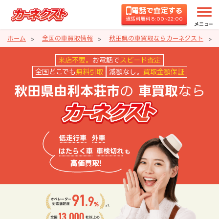
電話で査定する
通話料無料 8:00~22:00
メニュー
ホーム
全国の車買取情報
秋田県の車買取ならカーネクスト
秋田県由利本荘市の車買取ならカ
来店不要。
お電話で
スピード査定
全国どこでも
無料引取
減額なし。
買取金額保証
の
なら
秋田県由利本荘市
車買取