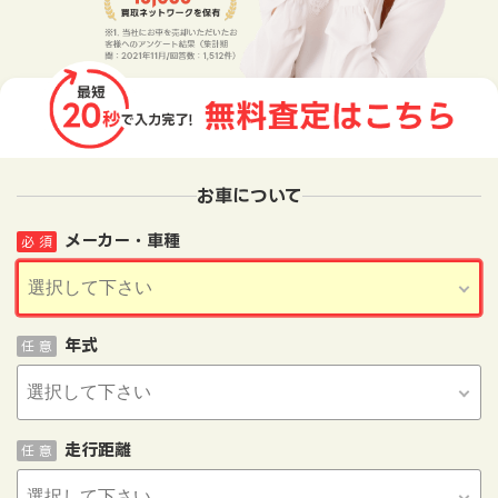
お車について
メーカー・車種
必 須
年式
任 意
走行距離
任 意