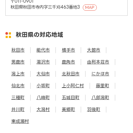
〒011-0901
秋田県秋田市寺内字三千刈463番地3
MAP
秋田県の対応地域
秋田市
能代市
横手市
大館市
男鹿市
湯沢市
鹿角市
由利本荘市
潟上市
大仙市
北秋田市
にかほ市
仙北市
小坂町
上小阿仁村
藤里町
三種町
八峰町
五城目町
八郎潟町
井川町
大潟村
美郷町
羽後町
東成瀬村