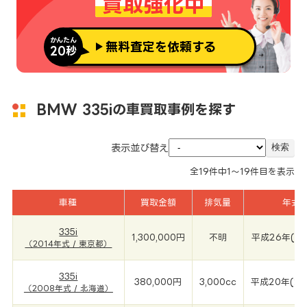
買取強化中
かんたん
無料査定を依頼する
20秒
BMW 335iの車買取事例を探す
表示並び替え
全
19
件中
1～19
件目を表示
車種
買取金額
排気量
年式
335i
1,300,000円
不明
平成26年(20
（2014年式 / 東京都）
335i
380,000円
3,000cc
平成20年(20
（2008年式 / 北海道）