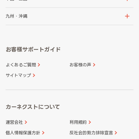
神奈川県
山梨県
長野県
京都府
滋賀県
鳥取県
島根県
九州・沖縄
岐阜県
静岡県
奈良県
三重県
岡山県
広島県
福岡県
佐賀県
愛知県
和歌山県
お客様サポートガイド
山口県
徳島県
長崎県
熊本県
よくあるご質問
お客様の声
香川県
愛媛県
大分県
宮崎県
サイトマップ
高知県
鹿児島県
沖縄県
カーネクストについて
運営会社
利用規約
個人情報保護方針
反社会的勢力排除宣言