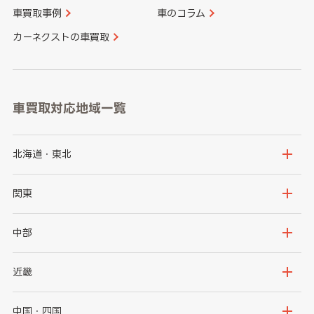
車買取事例
車のコラム
カーネクストの車買取
車買取対応地域一覧
北海道・東北
北海道
青森県
関東
岩手県
宮城県
茨城県
栃木県
中部
秋田県
山形県
群馬県
埼玉県
新潟県
富山県
近畿
福島県
千葉県
東京都
石川県
福井県
大阪府
兵庫県
中国・四国