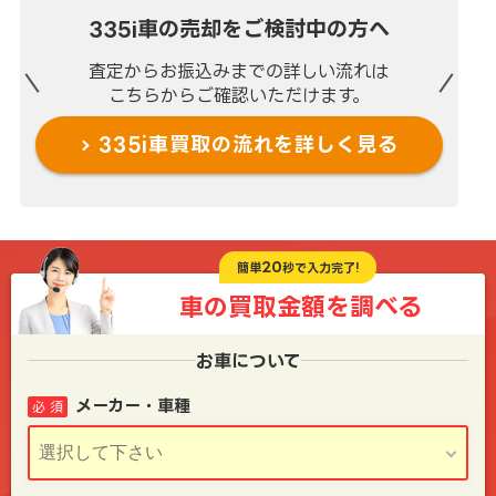
335i車の売却を
ご検討中の方へ
査定からお振込みまでの
詳しい流れは
こちらからご確認いただけます。
335i車買取の流れを
詳しく見る
20
簡単
秒で入力完了!
車の買取金額を
調べる
お車について
メーカー・車種
必 須