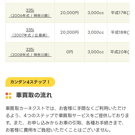
335i
20,000円
3,000cc
平成17年(20
（2006年式 / 神奈川県）
335i
20,000円
3,000cc
平成18年(20
（2007年式 / 広島県）
335i
0円
3,000cc
平成20年(20
（2008年式 / 神奈川県）
カンタン4ステップ！
車買取の流れ
車買取カーネクストでは、お客様に手間なくご利用いただけ
るよう、4つのステップで車買取サービスをご提供しておりま
す。また、お申し込みからお車の引取、各種お手続きまで、
お客様に費用をご負担いただくことはございません。