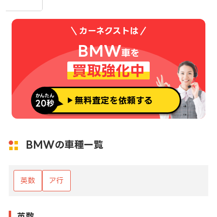
カーネクストは
BMW
車を
買取強化中
かんたん
無料査定を依頼する
20秒
BMWの車種一覧
英数
ア行
英数