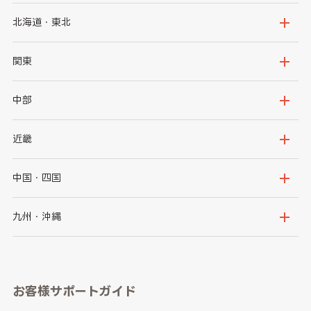
北海道・東北
北海道
青森県
関東
岩手県
宮城県
茨城県
栃木県
中部
秋田県
山形県
群馬県
埼玉県
新潟県
富山県
近畿
福島県
千葉県
東京都
石川県
福井県
大阪府
兵庫県
中国・四国
神奈川県
山梨県
長野県
京都府
滋賀県
鳥取県
島根県
九州・沖縄
岐阜県
静岡県
奈良県
三重県
岡山県
広島県
福岡県
佐賀県
愛知県
和歌山県
お客様サポートガイド
山口県
徳島県
長崎県
熊本県