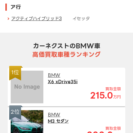
ア行
アクティブハイブリッド3
イセッタ
カーネクストのBMW車
高価買取車種ランキング
1位
BMW
X6 xDrive35i
買取金額
215.0
万円
2位
BMW
M3 セダン
買取金額