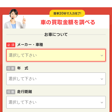
20
簡単
秒で入力完了!
車の買取金額を
調べる
お車について
メーカー・車種
必 須
年 式
任 意
走行距離
任 意