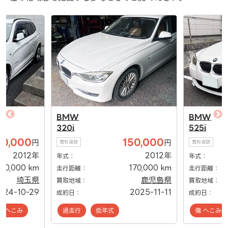
BMW
BMW
320i
525i
00,000
150,000
円
円
買取金額
買取金額
2012年
2012年
年式：
年式：
40,000 km
170,000 km
走行距離：
走行距離：
埼玉県
鹿児島県
買取地域：
買取地域：
024-10-29
2025-11-11
成約日：
成約日：
傷·へこみ
過走行
低年式
傷·へこみ