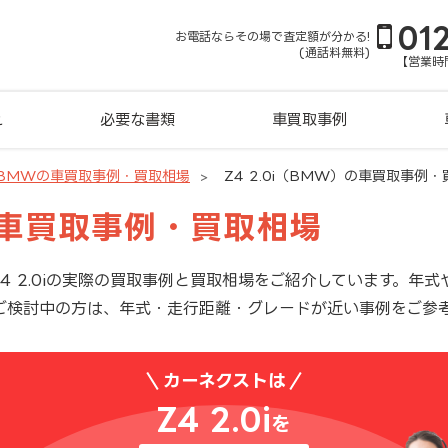
01
お電話ならその場で査定額が分かる!
(通話料無料)
【営業時間
れ
必要な書類
車買取事例
BMWの車買取事例・買取相場
Z4 2.0i（BMW）の車買取事例
iの車買取事例・買取相場
4 2.0iの実際の買取事例と買取相場をご紹介しています。年
ご検討中の方は、年式・走行距離・グレードが近い事例をご参
カーネクストは
Z4 2.0i
を