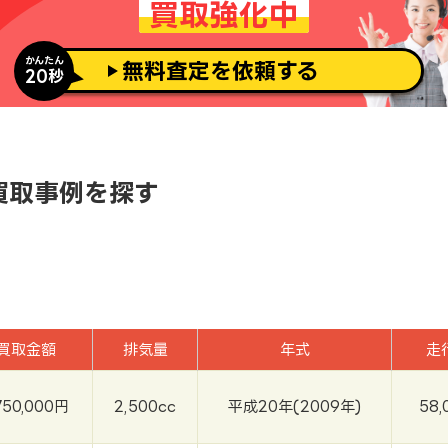
買取強化中
かんたん
無料査定を依頼する
20秒
車買取事例を探す
買取金額
排気量
年式
走
750,000円
2,500cc
平成20年(2009年)
58,