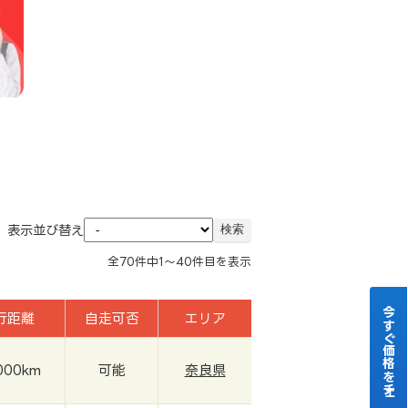
表示並び替え
全
70
件中
1～40
件目を表示
今すぐ価格をチェック！
行距離
自走可否
エリア
000km
可能
奈良県