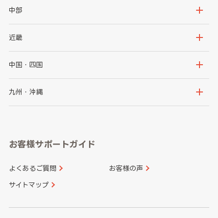
岩手県
宮城県
茨城県
栃木県
中部
秋田県
山形県
群馬県
埼玉県
新潟県
富山県
近畿
福島県
千葉県
東京都
石川県
福井県
大阪府
兵庫県
中国・四国
神奈川県
山梨県
長野県
京都府
滋賀県
鳥取県
島根県
九州・沖縄
岐阜県
静岡県
奈良県
三重県
岡山県
広島県
福岡県
佐賀県
愛知県
和歌山県
お客様サポートガイド
山口県
徳島県
長崎県
熊本県
よくあるご質問
お客様の声
香川県
愛媛県
大分県
宮崎県
サイトマップ
高知県
鹿児島県
沖縄県