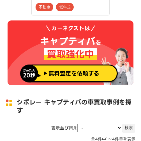
不動車
低年式
カーネクストは
キャプティバ
を
買取強化中
かんたん
無料査定を依頼する
20秒
シボレー キャプティバの車買取事例を探
す
表示並び替え
全
4
件中
1～4
件目を表示