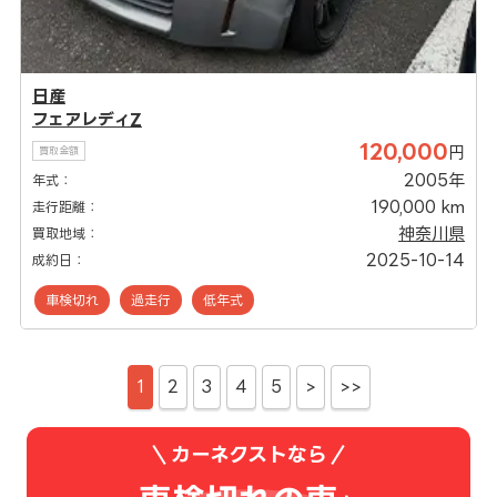
日産
フェアレディZ
120,000
円
買取金額
2005年
年式：
190,000 km
走行距離：
神奈川県
買取地域：
2025-10-14
成約日：
車検切れ
過走行
低年式
1
2
3
4
5
>
>>
カーネクストなら