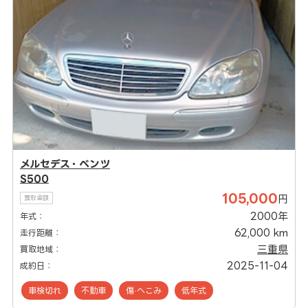
メルセデス・ベンツ
S500
105,000
円
買取金額
2000年
年式：
62,000 km
走行距離：
三重県
買取地域：
2025-11-04
成約日：
車検切れ
不動車
傷·へこみ
低年式