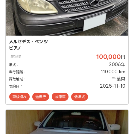
メルセデス・ベンツ
ビアノ
100,000
円
買取金額
2006年
年式：
110,000 km
走行距離：
千葉県
買取地域：
2025-11-10
成約日：
車検切れ
過走行
故障車
低年式