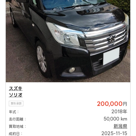
スズキ
ソリオ
200,000
円
買取金額
2018年
年式：
50,000 km
走行距離：
新潟県
買取地域：
2025-11-15
成約日：