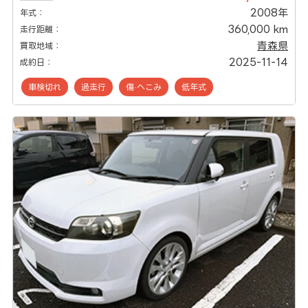
2008年
年式：
360,000 km
走行距離：
青森県
買取地域：
2025-11-14
成約日：
車検切れ
過走行
傷·へこみ
低年式