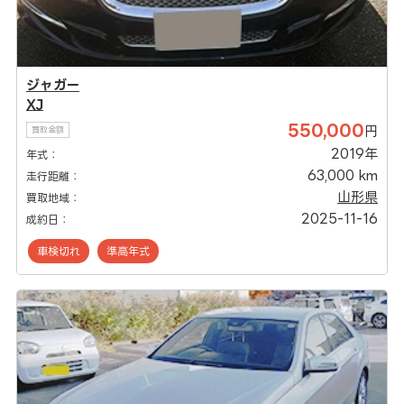
ジャガー
XJ
550,000
円
買取金額
2019年
年式：
63,000 km
走行距離：
山形県
買取地域：
2025-11-16
成約日：
車検切れ
準高年式