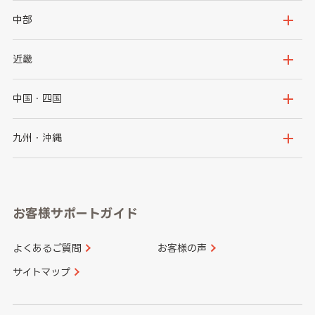
岩手県
宮城県
茨城県
栃木県
中部
秋田県
山形県
群馬県
埼玉県
新潟県
富山県
近畿
福島県
千葉県
東京都
石川県
福井県
大阪府
兵庫県
中国・四国
神奈川県
山梨県
長野県
京都府
滋賀県
鳥取県
島根県
九州・沖縄
岐阜県
静岡県
奈良県
三重県
岡山県
広島県
福岡県
佐賀県
愛知県
和歌山県
お客様サポートガイド
山口県
徳島県
長崎県
熊本県
よくあるご質問
お客様の声
香川県
愛媛県
大分県
宮崎県
サイトマップ
高知県
鹿児島県
沖縄県