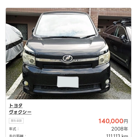
トヨタ
ヴォクシー
140,000
円
買取金額
2008年
年式：
111,113 km
走行距離：