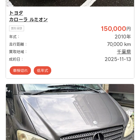
トヨタ
カローラ ルミオン
150,000
円
買取金額
2010年
年式：
70,000 km
走行距離：
千葉県
買取地域：
2025-11-13
成約日：
車検切れ
低年式