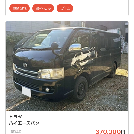
車検切れ
傷·へこみ
低年式
トヨタ
ハイエースバン
370,000
円
買取金額