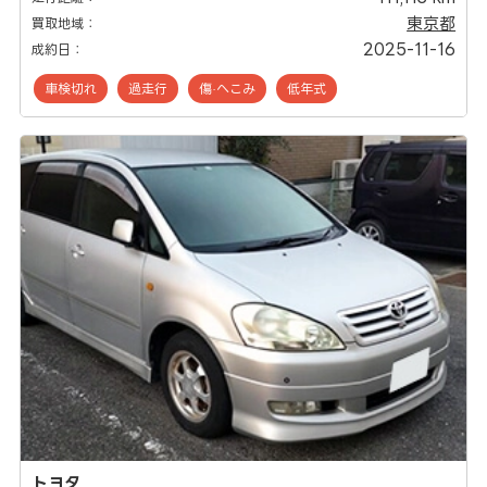
東京都
買取地域：
2025-11-16
成約日：
車検切れ
過走行
傷·へこみ
低年式
トヨタ