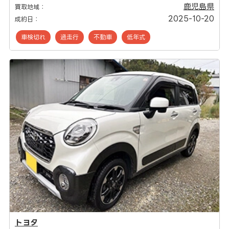
鹿児島県
買取地域：
2025-10-20
成約日：
車検切れ
過走行
不動車
低年式
トヨタ