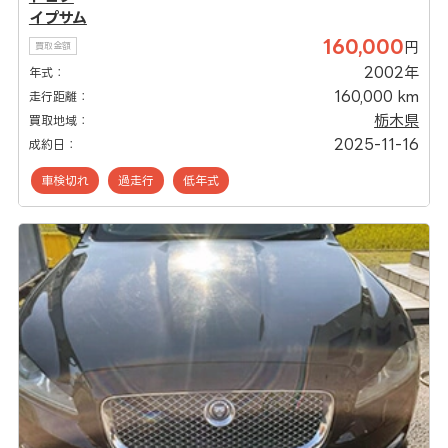
イプサム
160,000
円
買取金額
2002年
年式：
160,000 km
走行距離：
栃木県
買取地域：
2025-11-16
成約日：
車検切れ
過走行
低年式